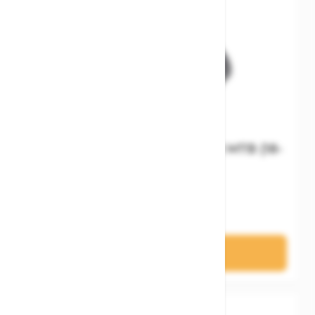
Cube Schaltaugentropfen X12 MTB (18-
04754)
7,95 €
In den Warenkorb