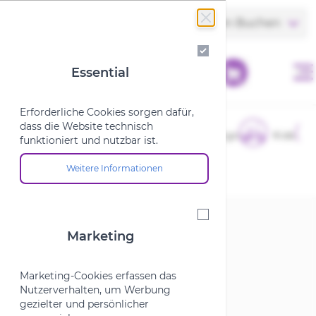
Zum Inhalt springen
Store finden
Termin Buchen
Essential
Essential
Erforderliche Cookies sorgen dafür,
dass die Website technisch
E-Bikes
Fahrräder
Cargo
Kids
funktioniert und nutzbar ist.
Weitere Informationen
Über die Cookie-Gruppe "Essential"
Startseite
/
Fahrradteile
/
Schaltung
Marketing
Marketing
Schaltung
Marketing-Cookies erfassen das
Nutzerverhalten, um Werbung
gezielter und persönlicher