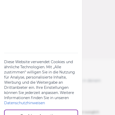
Wichtige Links
Rückruf-Kampagnen
Produktanfrage
Widerrufsformular
Diese Website verwendet Cookies und
ähnliche Technologien. Mit „Alle
zustimmen“ willigen Sie in die Nutzung
Folge uns
für Analyse, personalisierte Inhalte,
News, Aktionen & Bike-Content direkt in deinem
Werbung und die Weitergabe an
Feed.
Drittanbieter ein. Ihre Einstellungen
können Sie jederzeit anpassen. Weitere
Informationen finden Sie in unseren
Datenschutzhinweisen
Alle Preise inkl. gesetzlicher Mehrwertsteuer zuzüglich