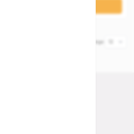
In den Warenkorb
6
Elemente
Zeige
Store MTB Market Lübeck