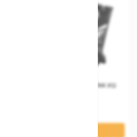
Cube Schaltaugenset MTB/RR X12
Direct Mount
10,95 €
In den Warenkorb