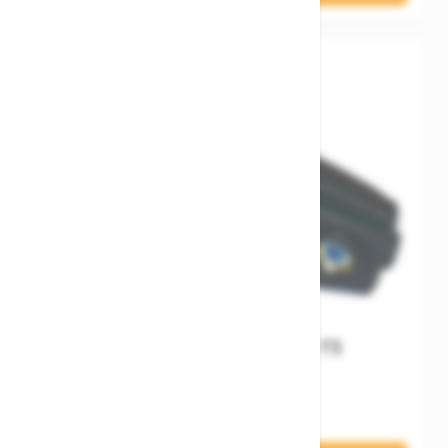
BIKE&CO Klemmhülse T3
3,95 €