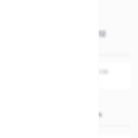
Rahmenhöhe auswählen!
Beschreibung /
Cube
Schaltaugentropfen X12
MTB (18-04754)
CUBE Schaltaugentropfen X12 MTB (18-
04754)
Weitere Informationen