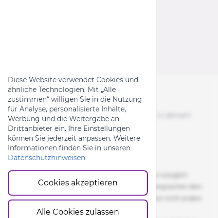
Rückruf-Kampagnen
Produktanfrage
Widerrufsformular
Diese Website verwendet Cookies und
ähnliche Technologien. Mit „Alle
zustimmen“ willigen Sie in die Nutzung
Folge uns
für Analyse, personalisierte Inhalte,
News, Aktionen & Bike-Content direkt in deinem
Werbung und die Weitergabe an
Feed.
Drittanbieter ein. Ihre Einstellungen
können Sie jederzeit anpassen. Weitere
Informationen finden Sie in unseren
Datenschutzhinweisen
Alle Preise inkl. gesetzlicher Mehrwertsteuer zuzüglich
Cookies akzeptieren
Versandkosten. Die durchgestrichenen Preise entsprechen dem
UVP des Herstellers. 5-7 Werktage Lieferzeit, wenn nicht anders
angegeben.
Alle Cookies zulassen