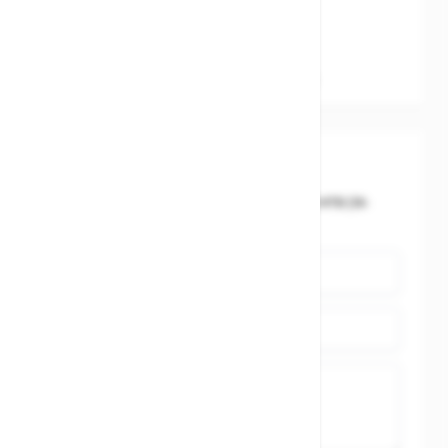
Cube Pending System
95679 Waldershof Deutschland
92319700780
Sicherheitshinweis des Herstellers
Schreibe eine Bewertung
Du bewertest:
Cube Schaltaugentropfen X12 MTB (18-
04754)
Name
Zusammenfassung
Bewertung