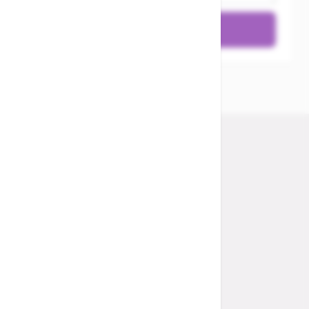
Bewertung absenden
Store MTB Market Lübeck
Store CUBE Lübeck
Store CUBE Flensburg