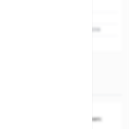
SKU
1019233
Hersteller
Cube
EAN
4054571163318
MARKEN
Cube
Angaben zur
Produktsicherheit
Hersteller-Informationen: