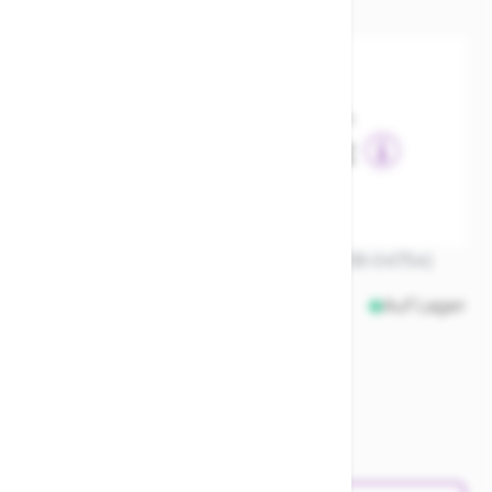
SKU
1019233
7,95 €
inkl. MwSt., nur Abholung möglich
58,24 €
Finanziere das Rad ab
0,15 €
Fahrradleasing ab
CUBE Schaltaugentropfen X12 MTB (18-04754)
Auf Lager
Menge