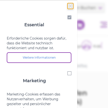
Zum Inhalt springen
Store finden
Termin Buchen
Essential
Essential
Erforderliche Cookies sorgen dafür,
dass die Website technisch
E-Bikes
Fahrräder
Cargo
Kids
funktioniert und nutzbar ist.
Weitere Informationen
Über die Cookie-Gruppe "Essential"
Startseite
/
Cube Schaltaugentropfen X12 MTB (18-04754)
Marketing
Marketing
Cube
Schaltaugentropfen
Marketing-Cookies erfassen das
Nutzerverhalten, um Werbung
X12 MTB (18-04754)
gezielter und persönlicher