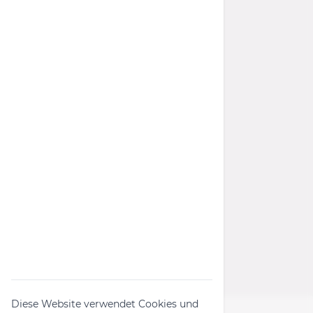
Impressum
Datenschutz
Barrierefreiheit
AGB
Widerrufsrecht
Wichtige Links
Rückruf-Kampagnen
Produktanfrage
Widerrufsformular
Diese Website verwendet Cookies und