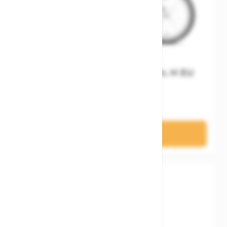
Woom GO 3 Automagic Gen. H EU
529,00 €
In den Warenkorb