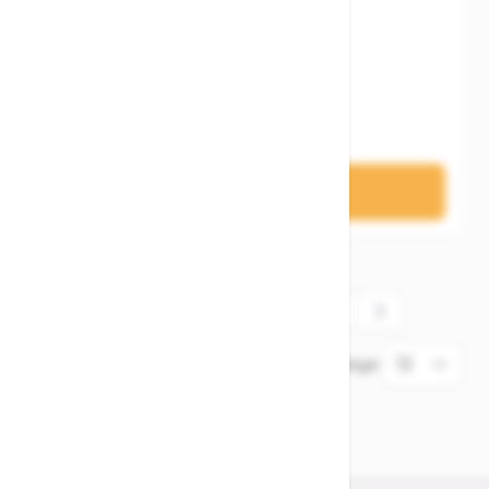
Woom GO 4 EU
549,00 €
In den Warenkorb
1
2
3
4
5
Sie lesen gerade die Seite
Seite
Seite
Seite
Seite
Artikel
1
-
12
von
93
Zeige