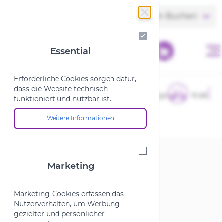
Zum Inhalt springen
Store finden
Termin Buchen
Essential
Essential
Erforderliche Cookies sorgen dafür,
dass die Website technisch
E-Bikes
Fahrräder
Cargo
Kids
funktioniert und nutzbar ist.
Weitere Informationen
Über die Cookie-Gruppe "Essential"
Startseite
/
Marken
/
W
Marketing
Marketing
W
Marketing-Cookies erfassen das
Nutzerverhalten, um Werbung
gezielter und persönlicher