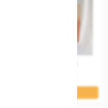
Woom WOW Gen. A
179,00 €
In den Warenkorb