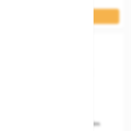
74,90 €
In den Warenkorb
Woom READY Kids' Helm