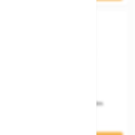
Woom READY Kids' Helm
74,90 €