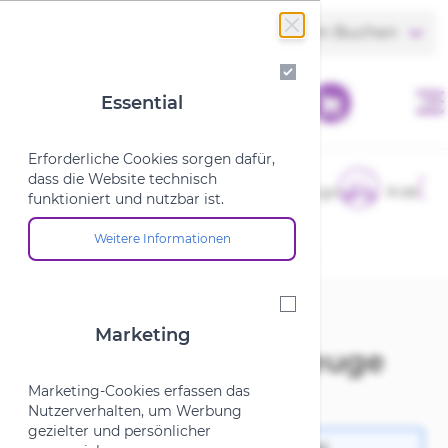
Zum Inhalt springen
Store finden
Termin Buchen
Essential
Essential
Erforderliche Cookies sorgen dafür,
dass die Website technisch
E-Bikes
Fahrräder
Cargo
Kids
funktioniert und nutzbar ist.
Weitere Informationen
Über die Cookie-Gruppe "Essential"
Startseite
/
SALE
/
Gebrauchtfahrzeuge
Marketing
Marketing
Gebrauchtfahrzeuge
Marketing-Cookies erfassen das
Nutzerverhalten, um Werbung
gezielter und persönlicher