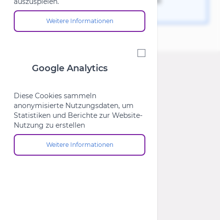
Keine Produkte für diese Auswahl
auszuspielen.
gefunden.
Weitere Informationen
Über die Cookie-Gruppe "Marketing"
Google Analytics
Google Analytics
Diese Cookies sammeln
anonymisierte Nutzungsdaten, um
Statistiken und Berichte zur Website-
Nutzung zu erstellen
Weitere Informationen
Über die Cookie-Gruppe "Google Analytics"
Store MTB Market Lübeck
Store CUBE Lübeck
Store CUBE Flensburg
Über Uns