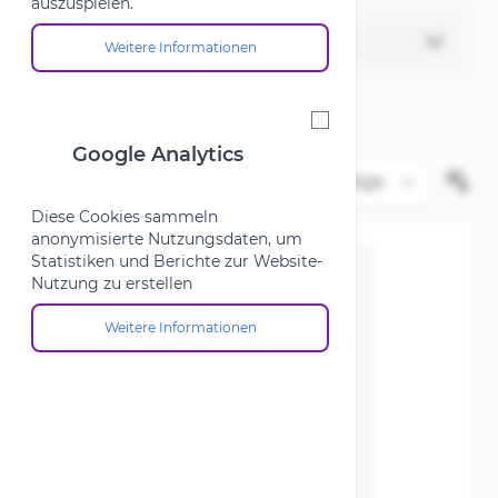
auszuspielen.
Filter
Weitere Informationen
Über die Cookie-Gruppe "Marketing"
Google Analytics
Google Analytics
Diese Cookies sammeln
anonymisierte Nutzungsdaten, um
Statistiken und Berichte zur Website-
Nutzung zu erstellen
Weitere Informationen
Über die Cookie-Gruppe "Google Analytics"