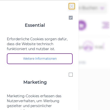
Zum Inhalt springen
Store finden
Termin Buchen
Essential
Essential
Erforderliche Cookies sorgen dafür,
dass die Website technisch
E-Bikes
Fahrräder
Cargo
Kids
funktioniert und nutzbar ist.
Weitere Informationen
Über die Cookie-Gruppe "Essential"
Startseite
/
Fahrradbekleidung
/
Accessoires
Marketing
Marketing
Accessoires
Marketing-Cookies erfassen das
Nutzerverhalten, um Werbung
gezielter und persönlicher