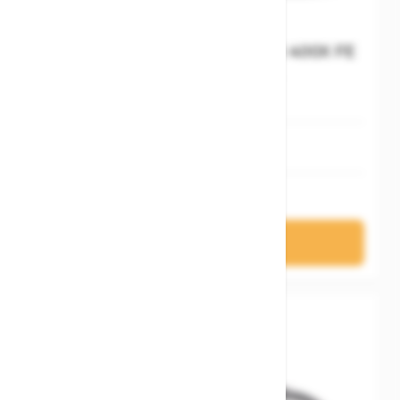
Cube Nulane Hybrid C:62 SLX 400X FE
polarlight´n´prism
L
S
4.399,00 €
In den Warenkorb