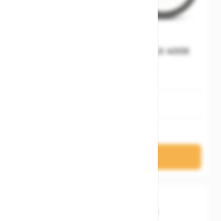
Cube Nulane Hybrid C:62 SLX 400X
polarlight´n´prism
S
XL
XS
4.199,00 €
In den Warenkorb