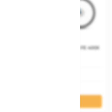
Cube Nulane Hybrid C:62 SLX FE 400X
nebula´n´blue
M
S
4.199,00 €
In den Warenkorb