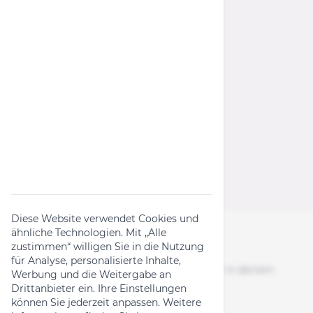
Widerrufsrecht
Wichtige Links
Rückruf-Kampagnen
Produktanfrage
Widerrufsformular
Diese Website verwendet Cookies und
ähnliche Technologien. Mit „Alle
zustimmen“ willigen Sie in die Nutzung
Folge uns
für Analyse, personalisierte Inhalte,
News, Aktionen & Bike-Content direkt in deinem
Werbung und die Weitergabe an
Feed.
Drittanbieter ein. Ihre Einstellungen
können Sie jederzeit anpassen. Weitere