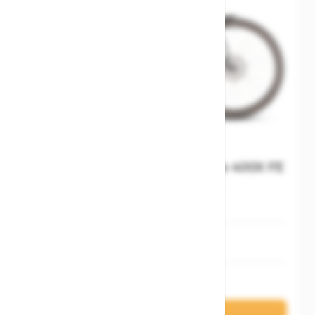
Cube Nulane Hybrid C:62 Race 400X FE
sleekgrey´n´prism
XS
3.399,00 €