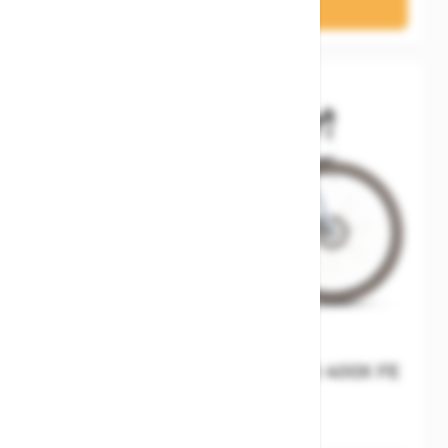
In den Warenkorb
Cube Nuroad Hybrid C:62 SLX 400X FE
iceblue´n´prism