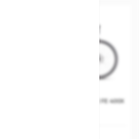
Cube Nuroad Hybrid C:62 SLX FE 400X
carbon´n´glossy
M