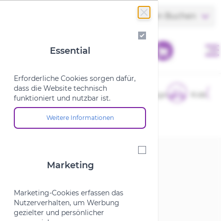
Zum Inhalt springen
Store finden
Termin Buchen
Essential
Essential
Erforderliche Cookies sorgen dafür,
dass die Website technisch
E-Bikes
Fahrräder
Cargo
Kids
funktioniert und nutzbar ist.
Weitere Informationen
Über die Cookie-Gruppe "Essential"
Startseite
/
e-Bike
/
Rennrad
Marketing
Marketing
Rennrad
Marketing-Cookies erfassen das
Nutzerverhalten, um Werbung
gezielter und persönlicher