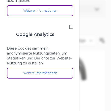
auszuspielen.
Filter
Weitere Informationen
Über die Cookie-Gruppe "Marketing"
Google Analytics
Google Analytics
Diese Cookies sammeln
anonymisierte Nutzungsdaten, um
Statistiken und Berichte zur Website-
Nutzung zu erstellen
Weitere Informationen
Über die Cookie-Gruppe "Google Analytics"