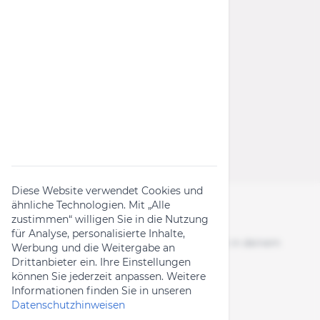
Wichtige Links
Rückruf-Kampagnen
Produktanfrage
Widerrufsformular
Diese Website verwendet Cookies und
ähnliche Technologien. Mit „Alle
zustimmen“ willigen Sie in die Nutzung
Folge uns
für Analyse, personalisierte Inhalte,
News, Aktionen & Bike-Content direkt in deinem
Werbung und die Weitergabe an
Feed.
Drittanbieter ein. Ihre Einstellungen
können Sie jederzeit anpassen. Weitere
Informationen finden Sie in unseren
Datenschutzhinweisen