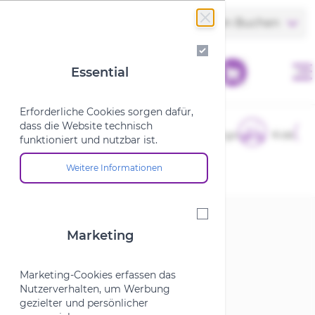
Zum Inhalt springen
Store finden
Termin Buchen
Essential
Essential
Erforderliche Cookies sorgen dafür,
dass die Website technisch
E-Bikes
Fahrräder
Cargo
Kids
funktioniert und nutzbar ist.
Weitere Informationen
Über die Cookie-Gruppe "Essential"
Startseite
/
Marken
/
L
Marketing
Marketing
L
Marketing-Cookies erfassen das
Nutzerverhalten, um Werbung
gezielter und persönlicher