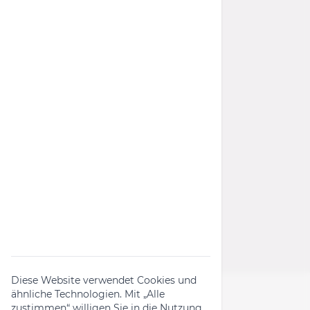
Datenschutz
Barrierefreiheit
AGB
Widerrufsrecht
Wichtige Links
Rückruf-Kampagnen
Produktanfrage
Widerrufsformular
Diese Website verwendet Cookies und
ähnliche Technologien. Mit „Alle
zustimmen“ willigen Sie in die Nutzung