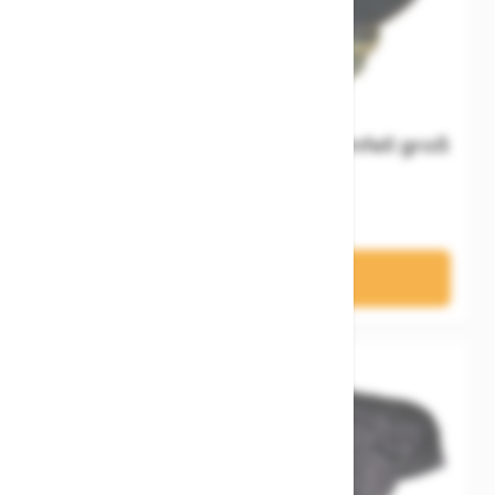
BIKE&CO Sattelüberzug Lammfell groß
24,95 €
In den Warenkorb