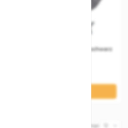
MATRIX Sattelschutz Regen schwarz
schwarz
7,95 €
In den Warenkorb
3
Elemente
Zeige