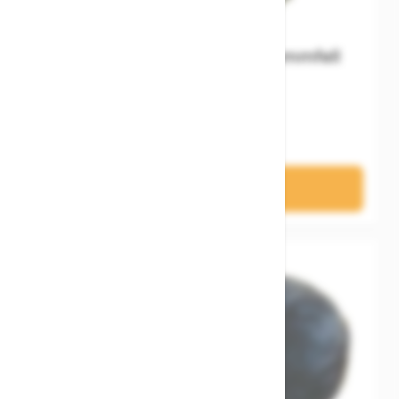
BIKE&CO Sattelüberzug Lammfell
Touren
21,95 €
In den Warenkorb