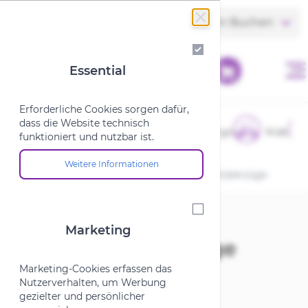
Zum Inhalt springen
Store finden
Termin Buchen
Essential
Essential
Erforderliche Cookies sorgen dafür,
dass die Website technisch
E-Bikes
Fahrräder
Cargo
Kids
funktioniert und nutzbar ist.
Weitere Informationen
Über die Cookie-Gruppe "Essential"
Startseite
/
Fahrradteile
/
Sattel
/
Sattelüberzüge
Marketing
Marketing
Sattelüberzüge
Marketing-Cookies erfassen das
Nutzerverhalten, um Werbung
gezielter und persönlicher