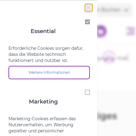
Zum Inhalt springen
Store finden
Termin Buchen
Essential
Essential
Erforderliche Cookies sorgen dafür,
dass die Website technisch
E-Bikes
Fahrräder
Cargo
Kids
funktioniert und nutzbar ist.
Weitere Informationen
Über die Cookie-Gruppe "Essential"
Startseite
/
Fahrradzubehör
/
Taschen
/
Zubehör & Sonstiges
Marketing
Marketing
Zubehör & Sonstiges
Marketing-Cookies erfassen das
Nutzerverhalten, um Werbung
gezielter und persönlicher