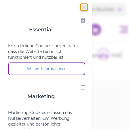
Zum Inhalt springen
Store finden
Termin Buchen
Essential
Essential
Erforderliche Cookies sorgen dafür,
dass die Website technisch
E-Bikes
Fahrräder
Cargo
Kids
funktioniert und nutzbar ist.
Weitere Informationen
Über die Cookie-Gruppe "Essential"
Startseite
/
Marken
/
B
/
Brunox
Marketing
Marketing
Brunox
Marketing-Cookies erfassen das
Nutzerverhalten, um Werbung
gezielter und persönlicher