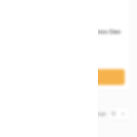
Brunox Federgabelspray Brunox Deo
100ml
10,95 €
In den Warenkorb
2
Elemente
Zeige