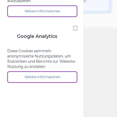
Keine Produkte für diese Auswahl
auszuspielen.
gefunden.
Weitere Informationen
Über die Cookie-Gruppe "Marketing"
Google Analytics
Google Analytics
Diese Cookies sammeln
anonymisierte Nutzungsdaten, um
Statistiken und Berichte zur Website-
Nutzung zu erstellen
Weitere Informationen
Über die Cookie-Gruppe "Google Analytics"
Store MTB Market Lübeck
Store CUBE Lübeck
Store CUBE Flensburg
Über Uns