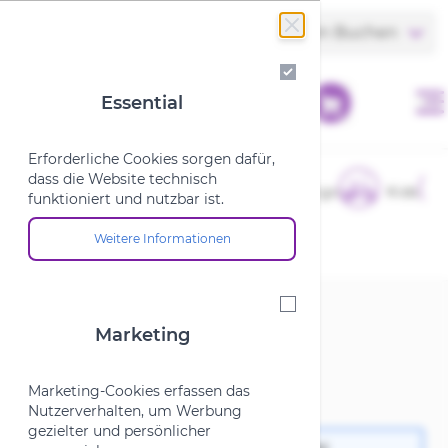
Zum Inhalt springen
Store finden
Termin Buchen
Essential
Essential
Erforderliche Cookies sorgen dafür,
dass die Website technisch
E-Bikes
Fahrräder
Cargo
Kids
funktioniert und nutzbar ist.
Weitere Informationen
Über die Cookie-Gruppe "Essential"
Startseite
/
Marken
/
K
/
Ked
Marketing
Marketing
Ked
Marketing-Cookies erfassen das
Nutzerverhalten, um Werbung
gezielter und persönlicher