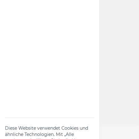
Datenschutz
Barrierefreiheit
AGB
Widerrufsrecht
Wichtige Links
Rückruf-Kampagnen
Produktanfrage
Widerrufsformular
Diese Website verwendet Cookies und
ähnliche Technologien. Mit „Alle