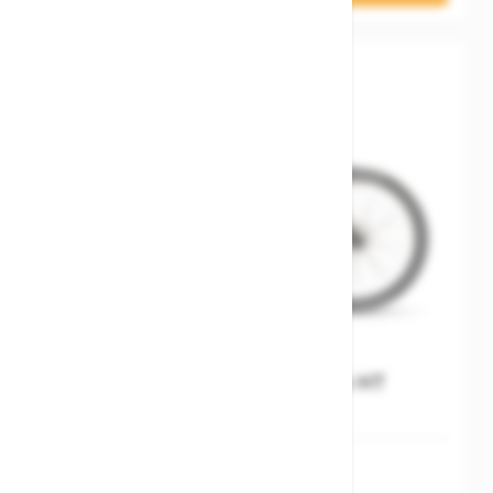
Stevens Boulevard Luxe HT
58 cm (23,0 '')