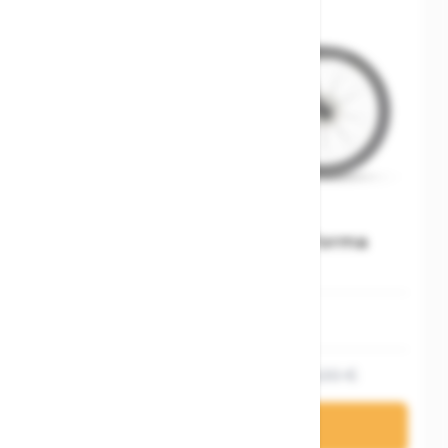
Stevens Boulevard Luxe Forma
46 cm (18,0 '')
1.199,20 €
1.499,00 €
In den Warenkorb