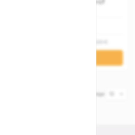
Stevens Boulevard Luxe LT
54 cm (21,5 '')
1.199,20 €
1.499,00 €
In den Warenkorb
3
Elemente
Zeige