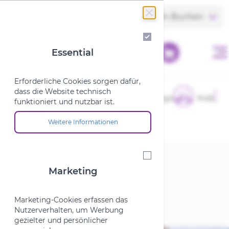
Zum Inhalt springen
Store finden
Termin Buchen
Essential
Essential
Erforderliche Cookies sorgen dafür,
dass die Website technisch
E-Bikes
Fahrräder
Cargo
Kids
funktioniert und nutzbar ist.
Weitere Informationen
Über die Cookie-Gruppe "Essential"
Startseite
/
Marken
/
S
/
STEVENS
Marketing
Marketing
STEVENS
Marketing-Cookies erfassen das
Nutzerverhalten, um Werbung
gezielter und persönlicher