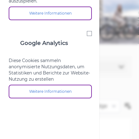
auszuspielen.
Weitere Informationen
Über die Cookie-Gruppe "Marketing"
Google Analytics
Google Analytics
Diese Cookies sammeln
Filter
anonymisierte Nutzungsdaten, um
Statistiken und Berichte zur Website-
Nutzung zu erstellen
Weitere Informationen
Über die Cookie-Gruppe "Google Analytics"