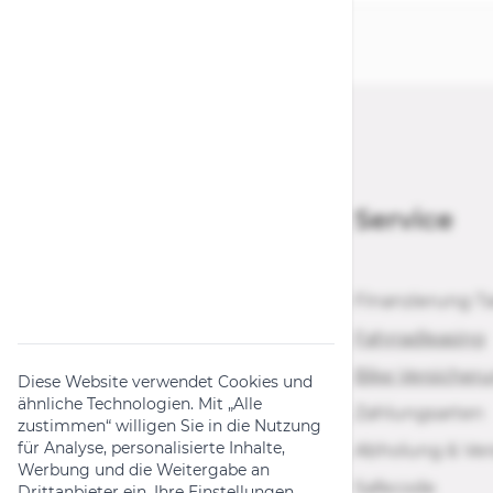
Service
Finanzierung T
Store MTB Market
Lübeck
Fahrradleasing
Store CUBE Lübeck
Bike Versicher
Diese Website verwendet Cookies und
ähnliche Technologien. Mit „Alle
Store CUBE Flensburg
Zahlungsarten
zustimmen“ willigen Sie in die Nutzung
für Analyse, personalisierte Inhalte,
Über Uns
Abholung & Ve
Werbung und die Weitergabe an
Safecode
Drittanbieter ein. Ihre Einstellungen