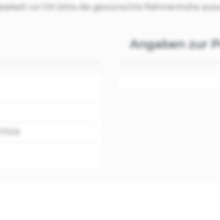
gbarkeit vor Ort bitte die gewünschte Rahmenhöhe aus
Angaben zur P
77519