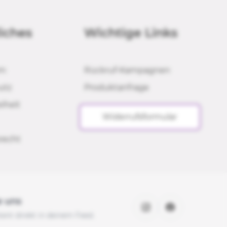
iches
Wichtige Links
um
Rückruf-Kampagnen
utz
Produktanfrage
eiheit
Widerrufsformular
recht
e uns
ent direkt in deinem Feed.