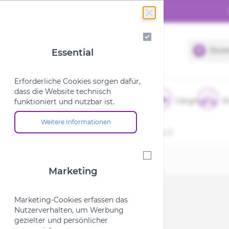
Finanzierung 0% bis 24 Monate
Zum Inhalt springen
Essential
Stor
Essential
Erforderliche Cookies sorgen dafür,
dass die Website technisch
‹
E-Bikes
Fahrräder
Cargo
K
funktioniert und nutzbar ist.
Weitere Informationen
Über die Cookie-Gruppe "Essential"
Startseite
/
Roeckl Handschuh Bonau 2
Marketing
Marketing
Marketing-Cookies erfassen das
Nutzerverhalten, um Werbung
gezielter und persönlicher