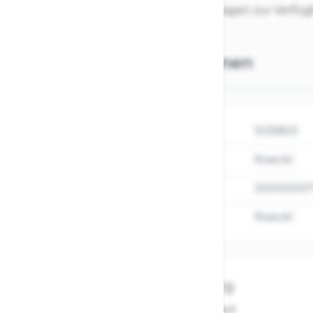
Nur Abholung möglich. Für Fragen zur Verfü
Weitere Informationen
SKU
1031803
Hersteller
Roeckl
EAN
20000001
MARKEN
Roeckl
Schreibe eine Bewertung
Du bewertest:
Roeckl Handschuh Bonau 2