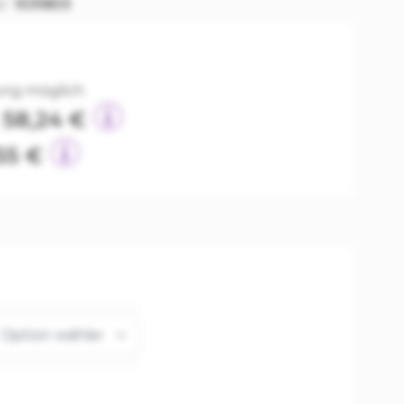
U
1031803
lung möglich
58,24 €
55 €