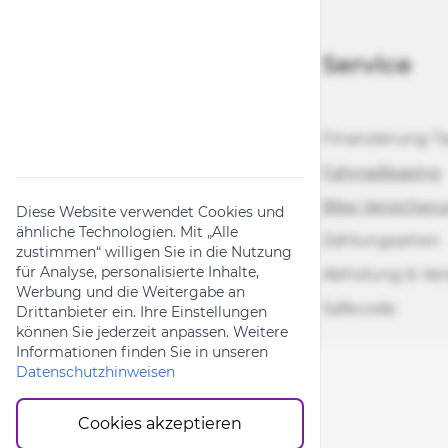
Service
Finanzierung T
Store MTB Market
Lübeck
Fahrradleasing
Store CUBE Lübeck
Bike Versicher
Diese Website verwendet Cookies und
ähnliche Technologien. Mit „Alle
Store CUBE Flensburg
Zahlungsarten
zustimmen“ willigen Sie in die Nutzung
für Analyse, personalisierte Inhalte,
Über Uns
Abholung & Ve
Werbung und die Weitergabe an
Safecode
Drittanbieter ein. Ihre Einstellungen
können Sie jederzeit anpassen. Weitere
Informationen finden Sie in unseren
Datenschutzhinweisen
Cookies akzeptieren