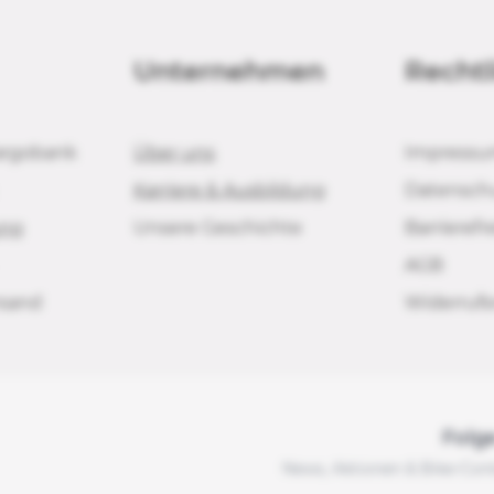
Unternehmen
Rechtl
argobank
Über uns
Impress
Karriere & Ausbildung
Datensch
ung
Unsere Geschichte
Barrierefr
AGB
rsand
Widerrufs
Folg
News, Aktionen & Bike-Cont