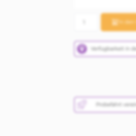
Menge
In den
Verfügbarkeit in d
Probefahrt vere