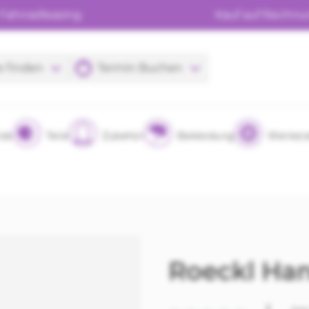
Fahrradleasing
Kauf auf Rechn
e finden
Termin Buchen
ids
Teile
Zubehör
Bekleidung
Werksta
Roeckl Ha