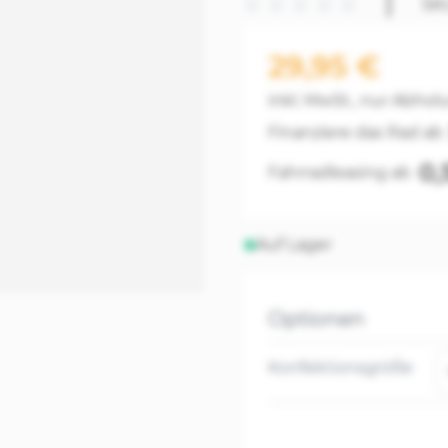
SK
29,95 €
inkl. MwSt., nur Abho
Finanziere das Rad ab
0,
Fahrradleasing ab
Auf Lager
Optionen
Konfektionsgröße