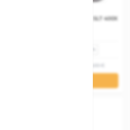
Cube Kathmandu Hybrid C:62 SLT 400X
Diamant
54 cm
62 cm
58 cm
50 cm
3.839,20 €
4.799,00 €
In den Warenkorb