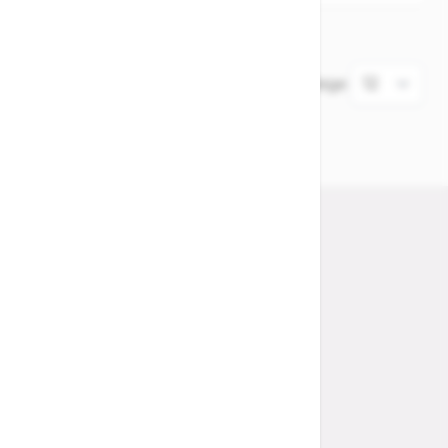
2
Elemente
Zeige
Store MTB Market Lübeck
Store CUBE Lübeck