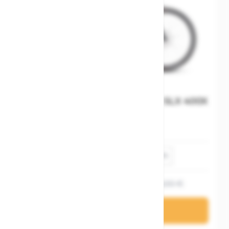
Cube Kathmandu Hybrid C:62 SLX 400X
carbon´n´black
62 cm
58 cm
54 cm
50 cm
3.199,20 €
3.999,00 €
In den Warenkorb