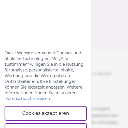
Rückruf-Kampagnen
Produktanfrage
Widerrufsformular
Diese Website verwendet Cookies und
ähnliche Technologien. Mit „Alle
zustimmen“ willigen Sie in die Nutzung
Folge uns
für Analyse, personalisierte Inhalte,
News, Aktionen & Bike-Content direkt in deinem
Werbung und die Weitergabe an
Feed.
Drittanbieter ein. Ihre Einstellungen
können Sie jederzeit anpassen. Weitere
Informationen finden Sie in unseren
Datenschutzhinweisen
Alle Preise inkl. gesetzlicher Mehrwertsteuer zuzüglich
Cookies akzeptieren
Versandkosten. Die durchgestrichenen Preise entsprechen dem
UVP des Herstellers. 5-7 Werktage Lieferzeit, wenn nicht anders