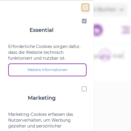
Zum Inhalt springen
Store finden
Termin Buchen
Essential
Essential
Erforderliche Cookies sorgen dafür,
dass die Website technisch
E-Bikes
Fahrräder
Cargo
Kids
funktioniert und nutzbar ist.
Weitere Informationen
Über die Cookie-Gruppe "Essential"
Startseite
/
SALE
/
e-Bike
/
Trekking
Marketing
Marketing
Trekking
Marketing-Cookies erfassen das
Nutzerverhalten, um Werbung
gezielter und persönlicher