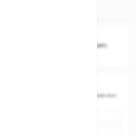
Produktsicherheit
Hersteller-Informationen:
Vaude
Schreibe eine Bewertung
Du bewertest:
Vaude Regengamasche Bike Gaiter short
neon gelb 44-46
Name
Zusammenfassung