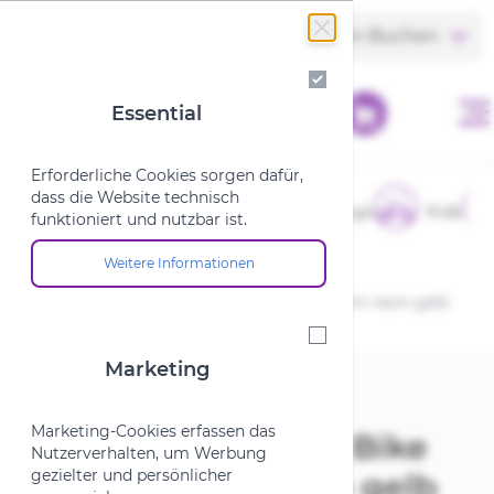
Zum Inhalt springen
Store finden
Termin Buchen
Essential
Essential
Erforderliche Cookies sorgen dafür,
dass die Website technisch
E-Bikes
Fahrräder
Cargo
Kids
funktioniert und nutzbar ist.
Weitere Informationen
Über die Cookie-Gruppe "Essential"
Startseite
/
Vaude Regengamasche Bike Gaiter short neon gelb
44-46
Marketing
Marketing
Vaude
Marketing-Cookies erfassen das
Regengamasche Bike
Nutzerverhalten, um Werbung
gezielter und persönlicher
Gaiter short neon gelb