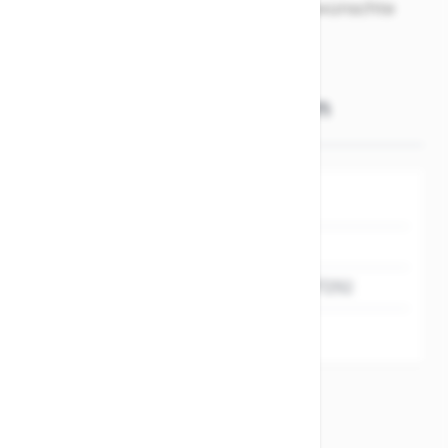
Verfügbarkeit vor Ort bitte die gewünschte
Rahmenhöhe auswählen!
Weitere Informationen
SKU
214806
Hersteller
Vaude
EAN
4052285197292
MARKEN
Vaude
Angaben zur