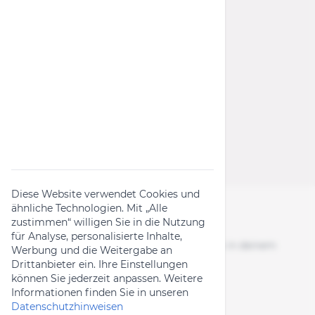
Wichtige Links
Rückruf-Kampagnen
Produktanfrage
Widerrufsformular
Diese Website verwendet Cookies und
ähnliche Technologien. Mit „Alle
zustimmen“ willigen Sie in die Nutzung
Folge uns
für Analyse, personalisierte Inhalte,
News, Aktionen & Bike-Content direkt in deinem
Werbung und die Weitergabe an
Feed.
Drittanbieter ein. Ihre Einstellungen
können Sie jederzeit anpassen. Weitere
Informationen finden Sie in unseren
Datenschutzhinweisen