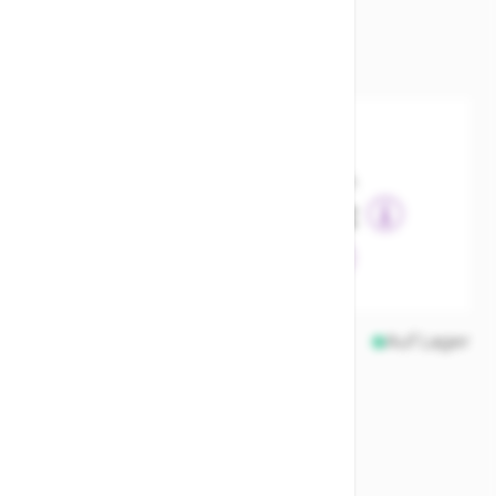
SKU
214806
26,00 €
inkl. MwSt., nur Abholung möglich
58,24 €
Finanziere das Rad ab
0,48 €
Fahrradleasing ab
Auf Lager
Menge