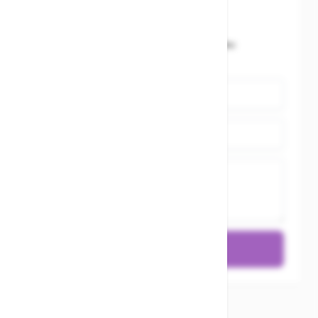
Schreibe eine Bewertung
Du bewertest:
XLC Fahrradglocke DD-M12 blau
transparent
Name
Zusammenfassung
Bewertung
Bewertung absenden