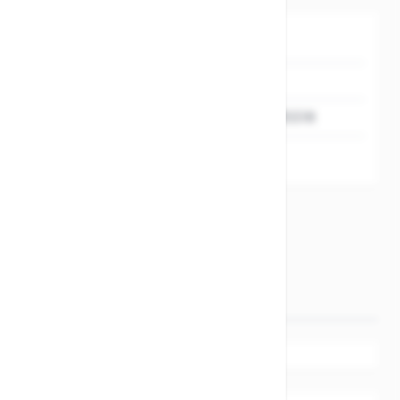
SKU
213194
Hersteller
XLC
EAN
4055149035518
MARKEN
XLC
Angaben zur
Produktsicherheit