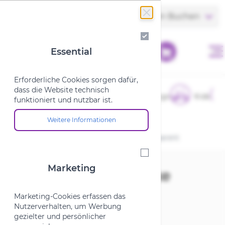
Zum Inhalt springen
Store finden
Termin Buchen
Essential
Essential
Erforderliche Cookies sorgen dafür,
dass die Website technisch
E-Bikes
Fahrräder
Cargo
Kids
funktioniert und nutzbar ist.
Weitere Informationen
Über die Cookie-Gruppe "Essential"
Startseite
/
XLC Fahrradglocke DD-M12 blau transparent
Marketing
Marketing
XLC Fahrradglocke
DD-M12 blau
Marketing-Cookies erfassen das
Nutzerverhalten, um Werbung
transparent
gezielter und persönlicher