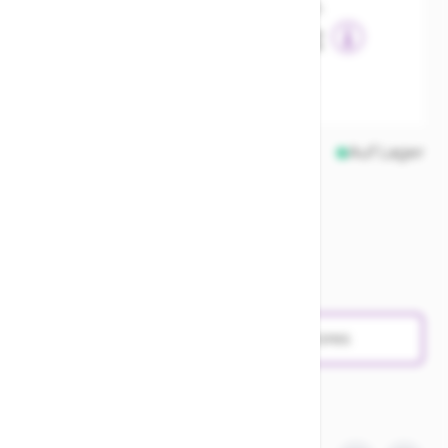
inkl. MwSt., nur Abholung möglich
58,24 €
Finanziere das Rad ab
0,17 €
Fahrradleasing ab
Auf Lager
Menge
Verfügbarkeit in den Stores