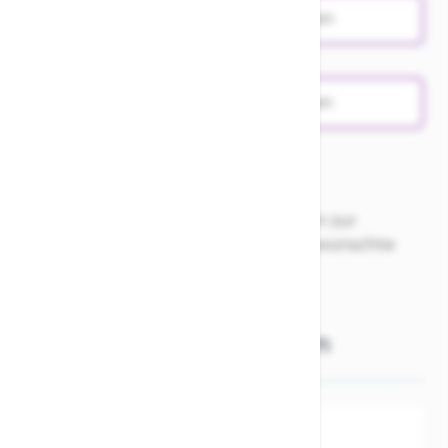
Probefahrt vereinbaren
Produktanfrage stellen
Nur Abholung möglich. Für Fragen zur
Verfügbarkeit vor Ort bitte die gewünschte
Rahmenhöhe auswählen!
Weitere Informationen
SKU
211869