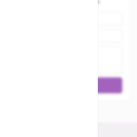
Du bewertest:
XLC mini Glocke silber DD-M06
Name
Zusammenfassung
Bewertung
Bewertung absenden