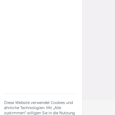
Datenschutz
Barrierefreiheit
AGB
Widerrufsrecht
Wichtige Links
Rückruf-Kampagnen
Produktanfrage
Widerrufsformular
Diese Website verwendet Cookies und
ähnliche Technologien. Mit „Alle
zustimmen“ willigen Sie in die Nutzung
Folge uns