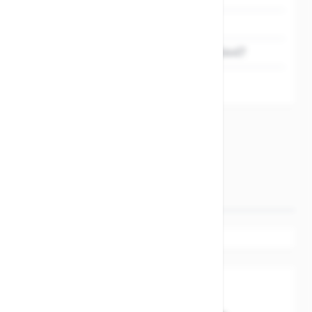
Hersteller
XLC
EAN
4032191795447
MARKEN
XLC
Angaben zur
Produktsicherheit
Schreibe eine Bewertung