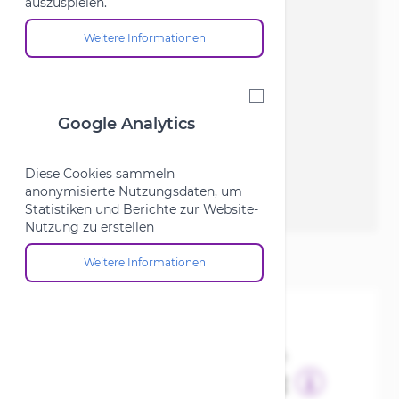
auszuspielen.
Weitere Informationen
Über die Cookie-Gruppe "Marketing"
Google Analytics
Google Analytics
Diese Cookies sammeln
anonymisierte Nutzungsdaten, um
Statistiken und Berichte zur Website-
Nutzung zu erstellen
Weitere Informationen
Über die Cookie-Gruppe "Google Analytics"
SKU
211869
7,00 €
inkl. MwSt., nur Abholung möglich
58,24 €
Finanziere das Rad ab