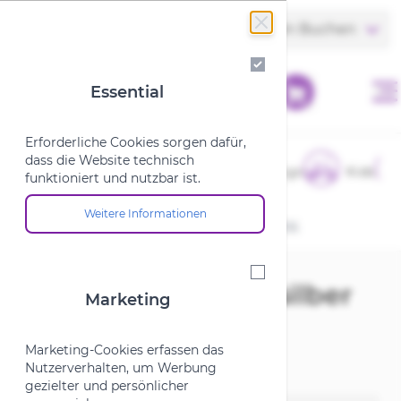
Zum Inhalt springen
Store finden
Termin Buchen
Essential
Essential
Erforderliche Cookies sorgen dafür,
dass die Website technisch
E-Bikes
Fahrräder
Cargo
Kids
funktioniert und nutzbar ist.
Weitere Informationen
Über die Cookie-Gruppe "Essential"
Startseite
/
XLC mini Glocke silber DD-M06
Marketing
XLC mini Glocke silber
Marketing
DD-M06
Marketing-Cookies erfassen das
Nutzerverhalten, um Werbung
gezielter und persönlicher