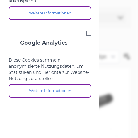
auszuspielen.
Weitere Informationen
Über die Cookie-Gruppe "Marketing"
Filter
Google Analytics
Google Analytics
Diese Cookies sammeln
anonymisierte Nutzungsdaten, um
Statistiken und Berichte zur Website-
Nutzung zu erstellen
Weitere Informationen
Über die Cookie-Gruppe "Google Analytics"