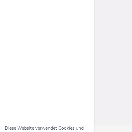
Impressum
Datenschutz
Barrierefreiheit
AGB
Widerrufsrecht
Wichtige Links
Rückruf-Kampagnen
Produktanfrage
Widerrufsformular
Diese Website verwendet Cookies und