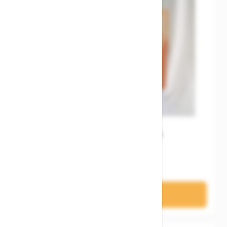
Woom WOW Gen. A
179,00 €
In den Warenkorb