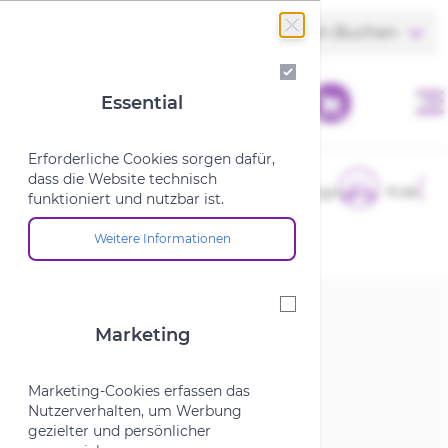
Zum Inhalt springen
Store finden
Termin Buchen
Essential
Essential
Erforderliche Cookies sorgen dafür,
dass die Website technisch
E-Bikes
Fahrräder
Cargo
Kids
funktioniert und nutzbar ist.
Weitere Informationen
Über die Cookie-Gruppe "Essential"
Startseite
/
Marken
/
W
/
Woom
Marketing
Marketing
Woom
Marketing-Cookies erfassen das
Nutzerverhalten, um Werbung
gezielter und persönlicher