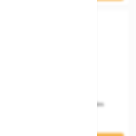
Woom READY Kids' Helm
74,90 €