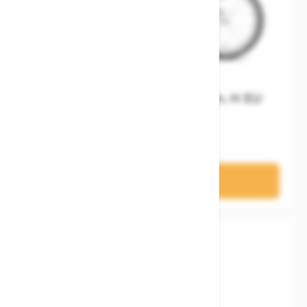
Woom GO 3 Automagic Gen. H EU
529,00 €
In den Warenkorb