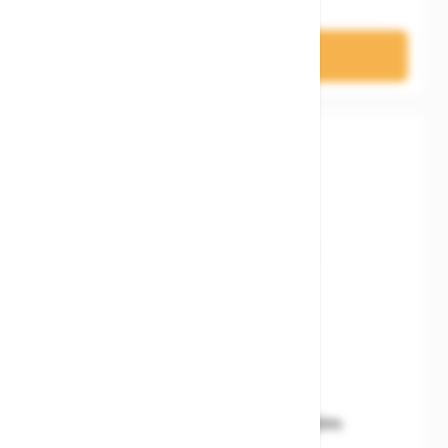
74,90 €
In den Warenkorb
Woom READY Kids' Helm