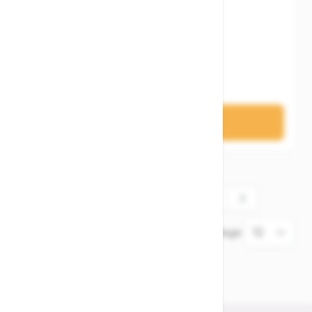
Woom GO 4 EU
549,00 €
In den Warenkorb
1
2
3
4
5
Sie lesen gerade die Seite
Seite
Seite
Seite
Seite
Artikel
1
-
12
von
82
Zeige